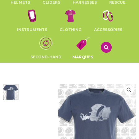
HELMETS
GLIDERS
HARNESSES
RESCUE
INSTRUMENTS
CLOTHING
ACCESSORIES
SECOND-HAND
MARQUES