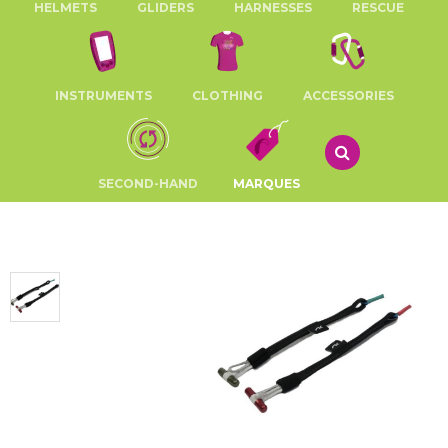
HELMETS
GLIDERS
HARNESSES
RESCUE
INSTRUMENTS
CLOTHING
ACCESSORIES
SECOND-HAND
MARQUES