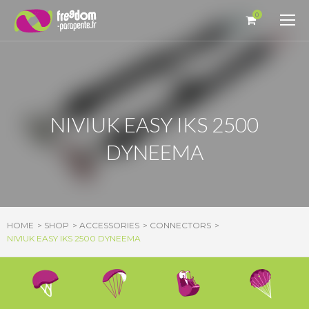
Cookies management panel
0
NIVIUK EASY IKS 2500
DYNEEMA
HOME
SHOP
ACCESSORIES
CONNECTORS
NIVIUK EASY IKS 2500 DYNEEMA