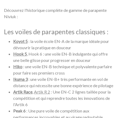
Découvrez l'historique complète de gamme de parapente
Niviuk :
Les voiles de parapentes classiques :
Koyot 5
: la voile école EN-A de la marque idéale pour
dévouvrir la pratique en douceur
Hook 5
, Hook 6 : une voile EN-B indulgente qui offre
une belle glisse pour progresser en douceur
Hiko
: une voile EN-B technique et polyvalente parfaire
pour faire ses premiers cross
Ikuma 3
: une voile EN-B+ très performante en vol de
distance qui nécessite une bonne expérience de pilotage
Artik Race
,
Artik R 2
: Une EN-C 2 lignes taillée pour la
compétition et qui reprendre toutes les innovations de
l'Artik 6
Peak 6
: Une pure voile de compétition aux
performances incroyables et au virage redoutable