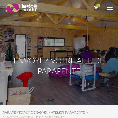
Panneau de gestion des cookies
0
ENVOYEZ VOTRE AILE DE
PARAPENTE
PARAPENTE PUY DE DÔME
ATELIER PARAPENTE
ENVOYEZ VOTRE AILE DE PARAPENTE