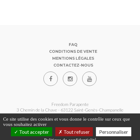
FAQ
CONDITIONS DE VENTE
MENTIONS LÉGALES
CONTACTEZ-NOUS
Freedom Parapente
3 Chemin de la Chave - 63122 Saint-Genès-Champanelle
07 62 180 360
Ce site utilise des cookies et vous donne le contrôle sur ceux que
contact@freedom-parapente.fr
vous souhaitez activer
Tout accepter
Tout refuser
Personnaliser