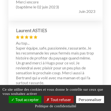
Merci encore
(baptême le 02 juin 2023)
Juin 2023
Laurent ASTIES
Au top...
Super équipe, safe, passionnée, rassurante. Je
les recommande les yeux fermés mais pas trop
histoire de profiter du paysage quand même.
Un grand merci à Hugo pour ce vol. Je
reviendrai avec plaisir pour un peu plus de
sensation le prochain coup. Merci aussi à
Bertrand qui a volé avec ma maman et qui l'a
surtout rassurée.
Bon vent à vous à bientôt
Ce site utilise des cookies et vous donne le contrôle sur ceux que
Mai 2023
vous souhaitez activer
Tout accepter
Tout refuser
Personnaliser
Politique de confidentialité