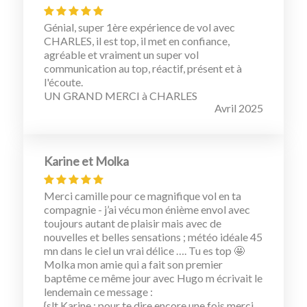
Génial, super 1ère expérience de vol avec
CHARLES, il est top, il met en confiance,
agréable et vraiment un super vol
communication au top, réactif, présent et à
l'écoute.
UN GRAND MERCI à CHARLES
Avril 2025
Karine et Molka
Merci camille pour ce magnifique vol en ta
compagnie - j’ai vécu mon énième envol avec
toujours autant de plaisir mais avec de
nouvelles et belles sensations ; météo idéale 45
mn dans le ciel un vrai délice …. Tu es top 🤩
Molka mon amie qui a fait son premier
baptême ce même jour avec Hugo m écrivait le
lendemain ce message :
{slt Karine : pour te dire encore une fois merci,