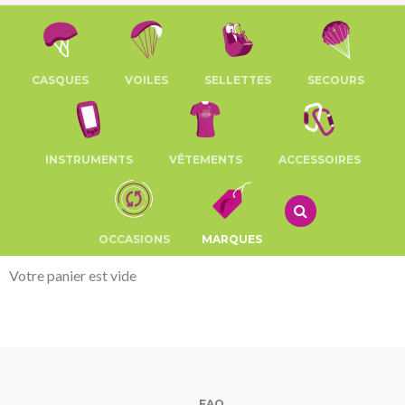
CASQUES
VOILES
SELLETTES
SECOURS
INSTRUMENTS
VÊTEMENTS
ACCESSOIRES
OCCASIONS
MARQUES
Votre panier est vide
FAQ