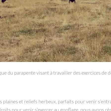
e du parapente visant à travailler des exercices de dé
plaines et reliefs herbeux, parfaits pour venir s’entr
roits pour venir s’exercer au gonflage, nous avons ré