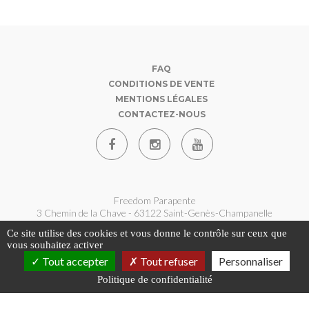
FAQ
CONDITIONS DE VENTE
MENTIONS LÉGALES
CONTACTEZ-NOUS
Freedom Parapente
3 Chemin de la Chave - 63122 Saint-Genès-Champanelle
07 62 180 360
Ce site utilise des cookies et vous donne le contrôle sur ceux que
contact@freedom-parapente.fr
vous souhaitez activer
Tout accepter
Tout refuser
Personnaliser
Politique de confidentialité
Copyright © 2026 - Freedom Parapente