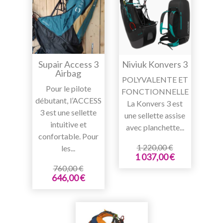
Supair Access 3
Niviuk Konvers 3
Airbag
POLYVALENTE ET
Pour le pilote
FONCTIONNELLE
débutant, l’ACCESS
La Konvers 3 est
3 est une sellette
une sellette assise
intuitive et
avec planchette...
confortable. Pour
1 220,00 €
les...
1 037,00 €
760,00 €
646,00 €