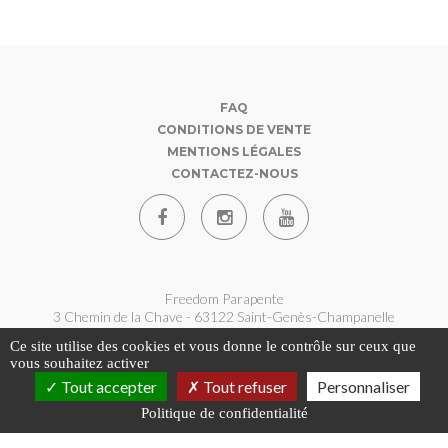
FAQ
CONDITIONS DE VENTE
MENTIONS LÉGALES
CONTACTEZ-NOUS
Freedom Parapente
3 Chemin de la Chave - 63122 Saint-Genès-Champanelle
07 62 180 360
Ce site utilise des cookies et vous donne le contrôle sur ceux que
contact@freedom-parapente.fr
vous souhaitez activer
Tout accepter
Tout refuser
Personnaliser
Politique de confidentialité
Copyright © 2026 - Freedom Parapente