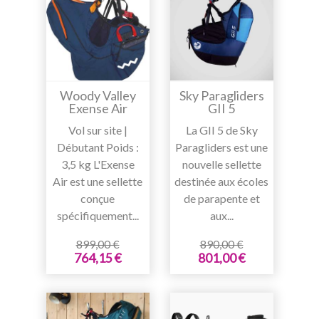
Woody Valley
Sky Paragliders
Exense Air
GII 5
Vol sur site |
La GII 5 de Sky
Débutant Poids :
Paragliders est une
3,5 kg L'Exense
nouvelle sellette
Air est une sellette
destinée aux écoles
conçue
de parapente et
spécifiquement...
aux...
899,00 €
890,00 €
764,15 €
801,00 €