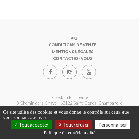
FAQ
CONDITIONS DE VENTE
MENTIONS LÉGALES
CONTACTEZ-NOUS
Freedom Parapente
3 Chemin de la Chave - 63122 Saint-Genès-Champanelle
07 62 180 360
Ce site utilise des cookies et vous donne le contrôle sur ceux que
contact@freedom-parapente.fr
vous souhaitez activer
Tout accepter
Tout refuser
Personnaliser
Politique de confidentialité
Copyright © 2026 - Freedom Parapente