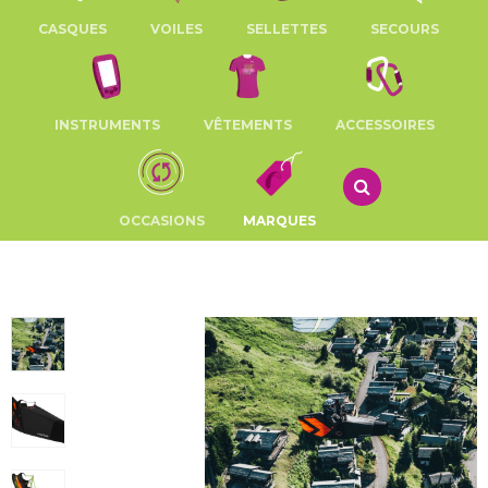
CASQUES
VOILES
SELLETTES
SECOURS
INSTRUMENTS
VÊTEMENTS
ACCESSOIRES
OCCASIONS
MARQUES