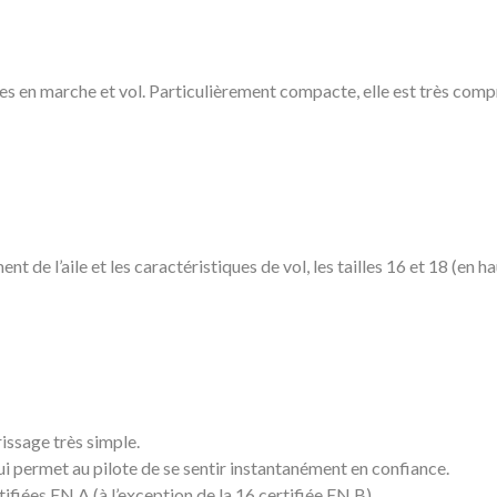
 en marche et vol. Particulièrement compacte, elle est très compre
t de l’aile et les caractéristiques de vol, les tailles 16 et 18 (en
rissage très simple.
i permet au pilote de se sentir instantanément en confiance.
ertifiées EN A (à l’exception de la 16 certifiée EN B).