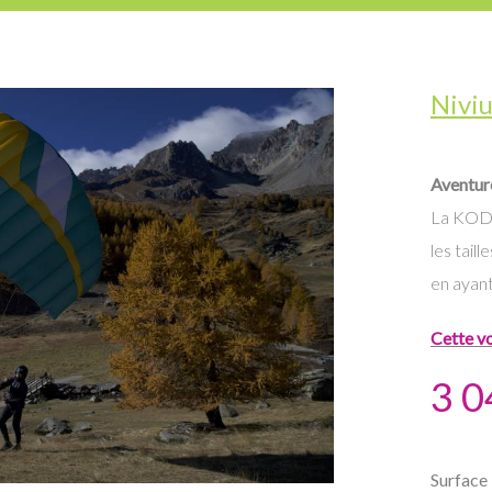
Nivi
Aventur
La KODE 
les tail
en ayant 
Cette vo
3 0
Surface