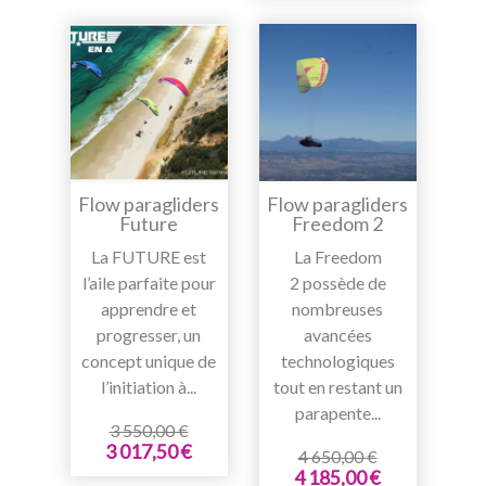
Flow paragliders
Flow paragliders
Future
Freedom 2
La FUTURE est
La Freedom
l’aile parfaite pour
2 possède de
apprendre et
nombreuses
progresser, un
avancées
concept unique de
technologiques
l’initiation à...
tout en restant un
parapente...
3 550,00 €
3 017,50 €
4 650,00 €
4 185,00 €