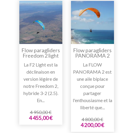
Flow paragliders
Flow paragliders
Freedom 2 light
PANORAMA 2
La F2 Light est la
La FLOW
déclinaison en
PANORAMA 2 est
version légère de
une aile biplace
notre Freedom 2,
conçue pour
hybride 3-2 (2.5).
partager
En...
l'enthousiasme et la
liberté que...
4 950,00 €
4 455,00 €
4 800,00 €
4 200,00 €