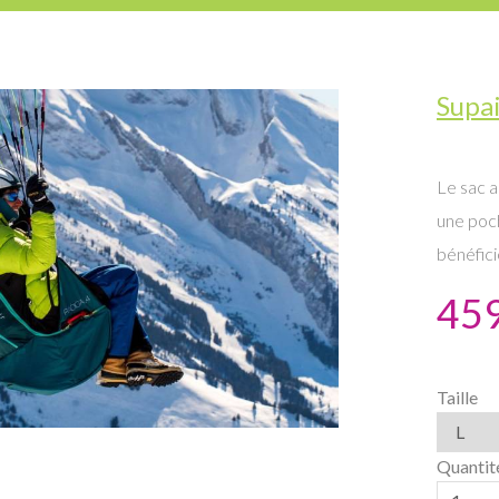
Supa
Le sac 
une poch
bénéfici
459
Taille
Quantit