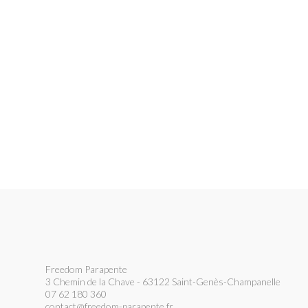
Freedom Parapente
3 Chemin de la Chave - 63122 Saint-Genès-Champanelle
07 62 180 360
contact@freedom-parapente.fr