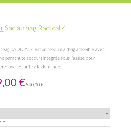
ir
Sac airbag Radical 4
airbag RADICAL 4 est un module airbag amovible avec
e parachute secours intégrée sous l’assise pour
er d’une sécurité à la demande.
,00 €
540,00 €
é