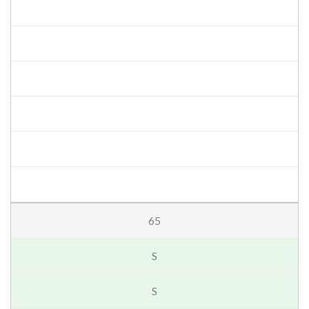
65
S
S