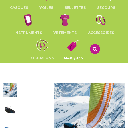
CASQUES
VOILES
SELLETTES
SECOURS
INSTRUMENTS
VÊTEMENTS
ACCESSOIRES
OCCASIONS
MARQUES