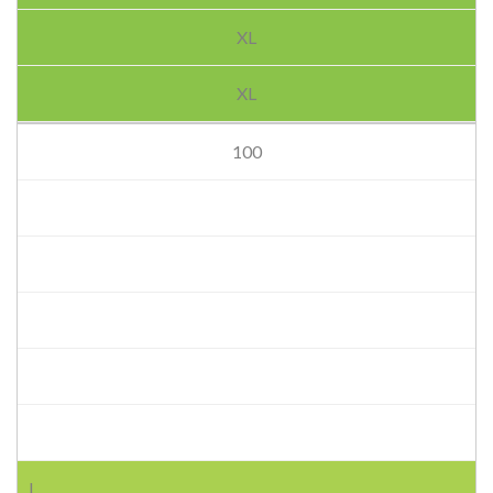
XL
XL
100
L