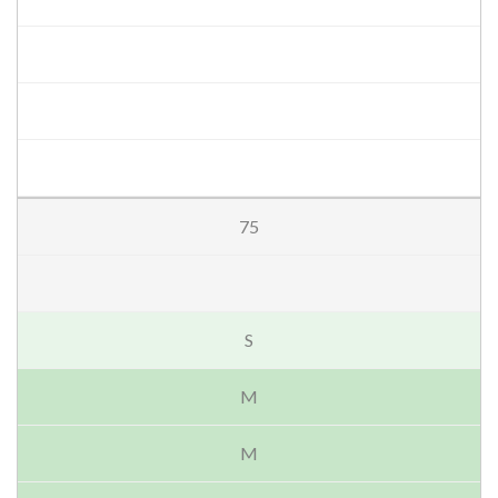
75
S
M
M