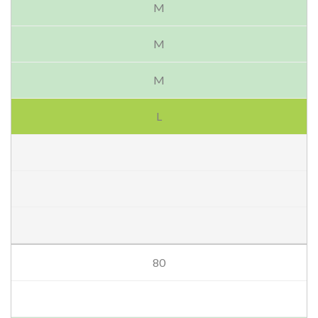
M
M
M
L
80