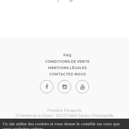
FAQ
CONDITIONS DE VENTE
MENTIONS LÉGALES
CONTACTEZ-NOUS
Freedom Parapente
3 Chemin de la Chave - 63122 Saint-Genès-Champanelle
07 62 180 360
Ce site utilise des cookies et vous donne le contrôle sur ceux que
contact@freedom-parapente.fr
vous souhaitez activer