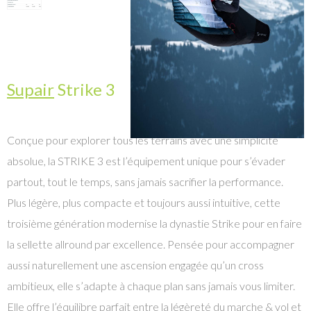
Supair
Strike 3
Conçue pour explorer tous les terrains avec une simplicité
absolue, la STRIKE 3 est l’équipement unique pour s’évader
partout, tout le temps, sans jamais sacrifier la performance.
Plus légère, plus compacte et toujours aussi intuitive, cette
troisième génération modernise la dynastie Strike pour en faire
la sellette allround par excellence. Pensée pour accompagner
aussi naturellement une ascension engagée qu’un cross
ambitieux, elle s’adapte à chaque plan sans jamais vous limiter.
Elle offre l’équilibre parfait entre la légèreté du marche & vol et