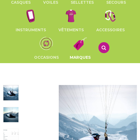
CASQUES
VOILES
SELLETTES
SECOURS
INSTRUMENTS
VÊTEMENTS
ACCESSOIRES
OCCASIONS
MARQUES