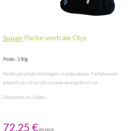
Supair
Poche ventrale Olys
Poids : 130g
Poche parachute très légère et polyvalente. Parfaitement
adaptée au vol sur site comme au marche et vol.
Disponible en 2 tailles
72,25 €
85,00 €