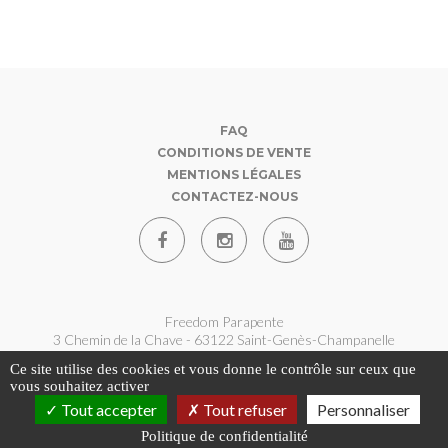
FAQ
CONDITIONS DE VENTE
MENTIONS LÉGALES
CONTACTEZ-NOUS
Freedom Parapente
3 Chemin de la Chave - 63122 Saint-Genès-Champanelle
07 62 180 360
Ce site utilise des cookies et vous donne le contrôle sur ceux que
contact@freedom-parapente.fr
vous souhaitez activer
Tout accepter
Tout refuser
Personnaliser
Politique de confidentialité
Copyright © 2026 - Freedom Parapente