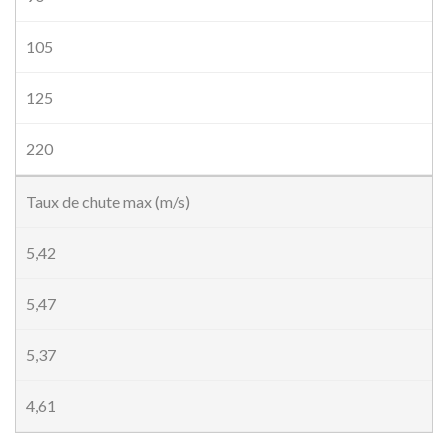
105
125
220
Taux de chute max (m/s)
5,42
5,47
5,37
4,61