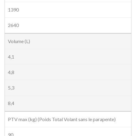
1390
2640
Volume (L)
4,1
4,8
5,3
8,4
PTV max (kg) (Poids Total Volant sans le parapente)
90