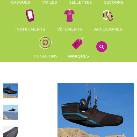
CASQUES
VOILES
SELLETTES
SECOURS
INSTRUMENTS
VÊTEMENTS
ACCESSOIRES
OCCASIONS
MARQUES