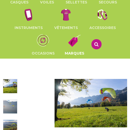
CASQUES
VOILES
SELLETTES
SECOURS
INSTRUMENTS
VÊTEMENTS
ACCESSOIRES
OCCASIONS
MARQUES