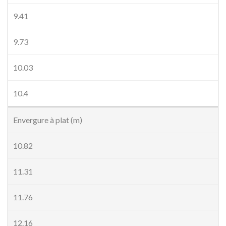
9.41
9.73
10.03
10.4
Envergure à plat (m)
10.82
11.31
11.76
12.16