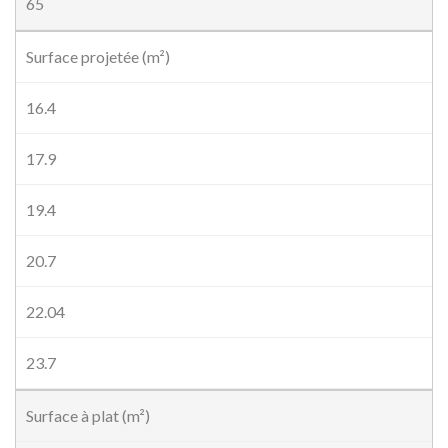
65
Surface projetée (m²)
16.4
17.9
19.4
20.7
22.04
23.7
Surface à plat (m²)