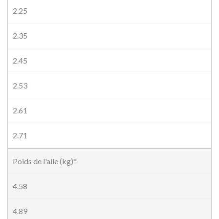
2.25
2.35
2.45
2.53
2.61
2.71
Poids de l'aile (kg)*
4.58
4.89