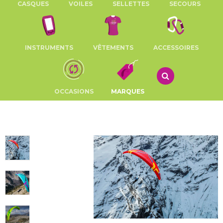
CASQUES
VOILES
SELLETTES
SECOURS
INSTRUMENTS
VÊTEMENTS
ACCESSOIRES
OCCASIONS
MARQUES