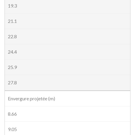
19.3
21.1
22.8
24.4
25.9
27.8
Envergure projetée (m)
8.66
9.05