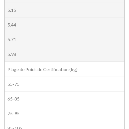
5.15
5.44
5.71
5.98
Plage de Poids de Certification (kg)
55-75
65-85
75-95
85-105