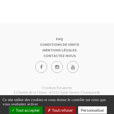
FAQ
CONDITIONS DE VENTE
MENTIONS LÉGALES
CONTACTEZ-NOUS
Freedom Parapente
3 Chemin de la Chave - 63122 Saint-Genès-Champanelle
07 62 180 360
Ce site utilise des cookies et vous donne le contrôle sur ceux que
contact@freedom-parapente.fr
vous souhaitez activer
Tout accepter
Tout refuser
Personnaliser