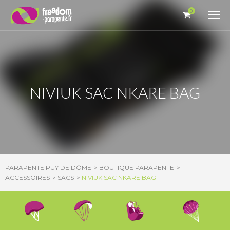
Panneau de gestion des cookies
0
NIVIUK SAC NKARE BAG
PARAPENTE PUY DE DÔME
BOUTIQUE PARAPENTE
ACCESSOIRES
SACS
NIVIUK SAC NKARE BAG