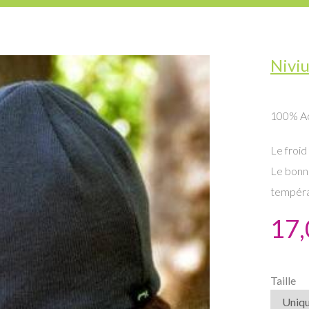
Nivi
100% Acr
Le froid
Le bonne
tempéra
17,
Taille