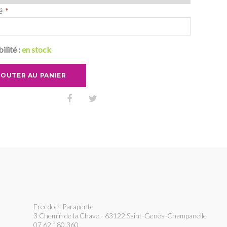
é
ilité :
en stock
JOUTER AU PANIER
Freedom Parapente
3 Chemin de la Chave - 63122 Saint-Genès-Champanelle
07 62 180 360