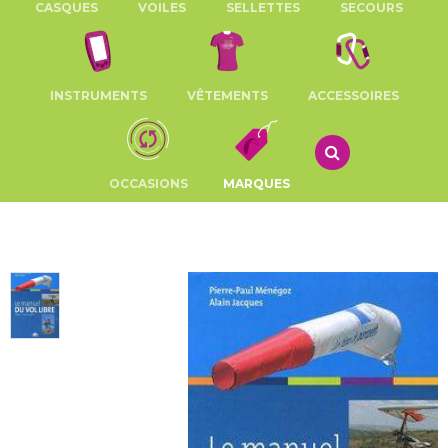
CASQUES
VOILES
SELLETTES
SECOURS
INSTRUMENTS
VÊTEMENTS
ACCESSOIRES
OCCASIONS
MARQUES