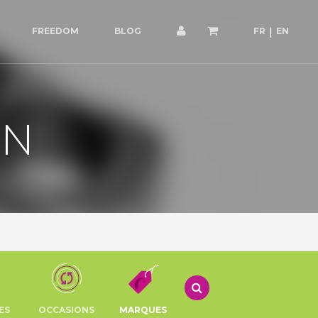
FREEDOM
BLOG
FR
EN
ON
ES
OCCASIONS
MARQUES