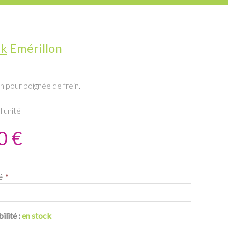
uk
Emérillon
n pour poignée de frein.
l'unité
0 €
é
ilité :
en stock