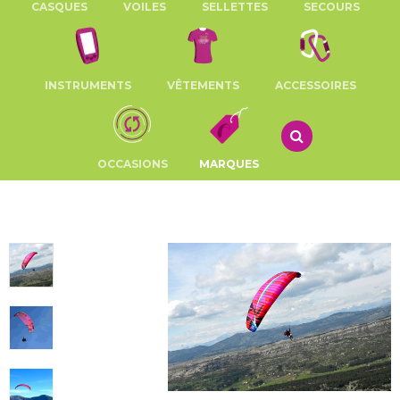
CASQUES
VOILES
SELLETTES
SECOURS
INSTRUMENTS
VÊTEMENTS
ACCESSOIRES
OCCASIONS
MARQUES