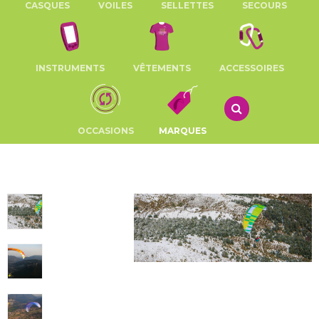
CASQUES
VOILES
SELLETTES
SECOURS
INSTRUMENTS
VÊTEMENTS
ACCESSOIRES
OCCASIONS
MARQUES