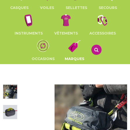
CASQUES
VOILES
SELLETTES
SECOURS
INSTRUMENTS
VÊTEMENTS
ACCESSOIRES
OCCASIONS
MARQUES