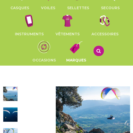
CASQUES
VOILES
SELLETTES
SECOURS
INSTRUMENTS
VÊTEMENTS
ACCESSOIRES
OCCASIONS
MARQUES