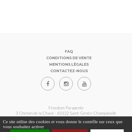
FAQ
CONDITIONS DE VENTE
MENTIONS LÉGALES
CONTACTEZ-NOUS
Freedom Parapente
3 Chemin de la Chave - 63122 Saint-Genès-Champanelle
07 62 180 360
Ce site utilise des cookies et vous donne le contrôle sur ceux que
contact@freedom-parapente.fr
vous souhaitez activer