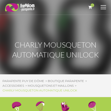
Panneau de gestion des cookies
0
CHARLY MOUSQUETON
AUTOMATIQUE UNILOCK
PARAPENTE PUY DE DÔME
BOUTIQUE PARAPENTE
ACCESSOIRES
MOUSQUETONS ET MAILLONS
CHARLY MOUSQUETON AUTOMATIQUE UNILOCK