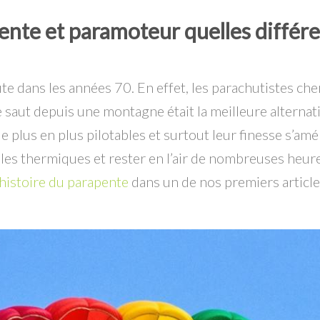
ente et paramoteur quelles différe
e dans les années 70. En effet, les parachutistes cherc
e saut depuis une montagne était la meilleure alternati
e plus en plus pilotables et surtout leur finesse s’a
r les thermiques et rester en l’air de nombreuses heu
’histoire du parapente
dans un de nos premiers article