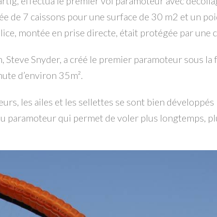
ig, effectua le premier vol paramoteur avec décollage 
ituée de 7 caissons pour une surface de 30 m2 et un poi
lice, montée en prise directe, était protégée par une 
, Steve Snyder, a créé le premier paramoteur sous la
hute d’environ 35m².
rs, les ailes et les sellettes se sont bien développés 
au paramoteur qui permet de voler plus longtemps, plus 