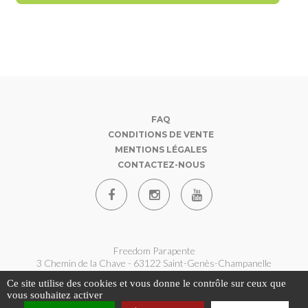
FAQ
CONDITIONS DE VENTE
MENTIONS LÉGALES
CONTACTEZ-NOUS
Freedom Parapente
3 Chemin de la Chave - 63122 Saint-Genès-Champanelle
07 62 180 360
Ce site utilise des cookies et vous donne le contrôle sur ceux que
contact@freedom-parapente.fr
vous souhaitez activer